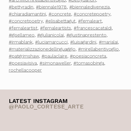
#bettyradin
,
#biennale1978
,
#biennaledivenezia
,
#chiaradiamantini
,
#concrete
,
#concretepoetry
,
#concretpoetry
,
#elisabettagut
,
#femaleart
,
#femaleartist
,
#femaleartists
,
#francescacataldi
,
#gisellameo
,
#giulianicolai
,
#giustinaprestento
,
#irmablank
,
#luciamarcucci
,
#luisagardini
,
#marialai
,
#materializzazionedellinguaggio
,
#mirellabentivoglio
,
#patgrimshaw
,
#paulaclaire
,
#poesiaconcreta
,
#poesiavisiva
,
#simonaweller
,
#tomasobinga
,
rochellacooper
LATEST INSTAGRAM
@PAOLO_CORTESE_ARTE