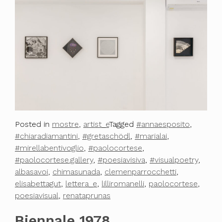
Posted in
mostre
,
artist_e
Tagged
#annaesposito
,
#chiaradiamantini
,
#gretaschödl
,
#marialai
,
#mirellabentivoglio
,
#paolocortese
,
#paolocortese.gallery
,
#poesiavisiva
,
#visualpoetry
,
albasavoi
,
chimasunada
,
clemenparrocchetti
,
elisabettagut
,
lettera_e
,
lilliromanelli
,
paolocortese
,
poesiavisual
,
renataprunas
Biennale 1978