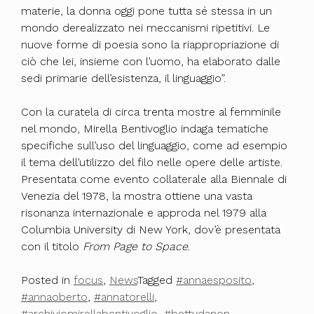
materie, la donna oggi pone tutta sé stessa in un
mondo derealizzato nei meccanismi ripetitivi. Le
nuove forme di poesia sono la riappropriazione di
ciò che lei, insieme con l’uomo, ha elaborato dalle
sedi primarie dell’esistenza, il linguaggio”.
Con la curatela di circa trenta mostre al femminile
nel mondo, Mirella Bentivoglio indaga tematiche
specifiche sull’uso del linguaggio, come ad esempio
il tema dell’utilizzo del filo nelle opere delle artiste.
Presentata come evento collaterale alla Biennale di
Venezia del 1978, la mostra ottiene una vasta
risonanza internazionale e approda nel 1979 alla
Columbia University di New York, dov’è presentata
con il titolo
From Page to Space
.
Posted in
focus
,
News
Tagged
#annaesposito
,
#annaoberto
,
#annatorelli
,
#archiviomirellabentivoglio
,
#bettydanon
,