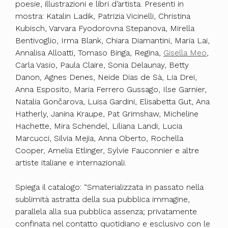
poesie, illustrazioni e libri d’artista. Presenti in
mostra: Katalin Ladik, Patrizia Vicinelli, Christina
Kubisch, Varvara Fyodorovna Stepanova, Mirella
Bentivoglio, Irma Blank, Chiara Diamantini, Maria Lai,
Annalisa Alloatti, Tomaso Binga, Regina,
Gisella Meo
,
Carla Vasio, Paula Claire, Sonia Delaunay, Betty
Danon, Agnes Denes, Neide Dias de Sà, Lia Drei,
Anna Esposito, Maria Ferrero Gussago, Ilse Garnier,
Natalia Gončarova, Luisa Gardini, Elisabetta Gut, Ana
Hatherly, Janina Kraupe, Pat Grimshaw, Micheline
Hachette, Mira Schendel, Liliana Landi, Lucia
Marcucci, Silvia Mejia, Anna Oberto, Rochella
Cooper, Amelia Etlinger, Sylvie Fauconnier e altre
artiste italiane e internazionali.
Spiega il catalogo: “Smaterializzata in passato nella
sublimità astratta della sua pubblica immagine,
parallela alla sua pubblica assenza; privatamente
confinata nel contatto quotidiano e esclusivo con le