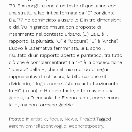
’73. E = congiunzione è un testo di quell’anno con
una struttura labirintica formata da “E” congiunte.
Dal ’77 ho cominciato a usare le E in tre dimensioni;
e dal ’78 in grande misura con proposte di
inserimento nel contesto urbano. (…) La E è il
rapporto, la pluralità. “O” è “Oppure”. “E” è “Anche”.
L’uovo è l’alternativa femminista, le E sono il
risultato di un rapporto aperto e paritetico, tra tutto
ciò che è complementare”. La “E” è la prosecuzione
“liberata” della H, che nel mio mondo di segni
rappresentava la chiusura, la biforcazione e il
dividendo, il logos come sistema auto funzionante.
In HO (Io ho) le H erano tante, e formavano una
gabbia; la O era sola. Le E sono tante, come erano
le H, ma non formano gabbie”.
Posted in
artist_e
,
focus
,
News
,
Progetti
Tagged
#archiviomirellabentivoglio
,
#concretpoetry
,