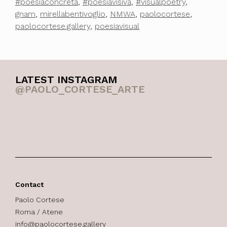
#poesiaconcreta
,
#poesiavisiva
,
#visualpoetry
,
gnam
,
mirellabentivoglio
,
NMWA
,
paolocortese
,
paolocortese.gallery
,
poesiavisual
LATEST INSTAGRAM
@PAOLO_CORTESE_ARTE
Contact
Paolo Cortese
Roma / Atene
info@paolocortese.gallery