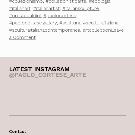
#collezionismo
,
#collezionistidarte
,
#ecologia
,
#italianart
,
#italianartist
,
#italiansculpture
,
#orestebaldini
,
#paolocortese
,
#paolocortese.gallery
,
#scultura
,
#sculturaitaliana
,
#sculturaitalianacontemporanea
,
artcollection
Leave
on
a Comment
Basta
Buste
LATEST INSTAGRAM
@PAOLO_CORTESE_ARTE
Contact