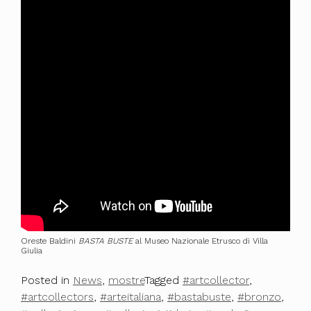
Oreste Baldini
BASTA BUSTE
al Museo Nazionale Etrusco di Villa
Giulia
Posted in
News
,
mostre
Tagged
#artcollector
,
#artcollectors
,
#arteitaliana
,
#bastabuste
,
#bronzo
,