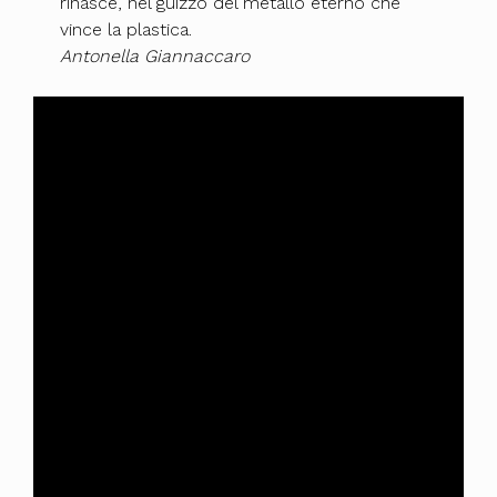
rinasce, nel guizzo del metallo eterno che
vince la plastica.
Antonella Giannaccaro