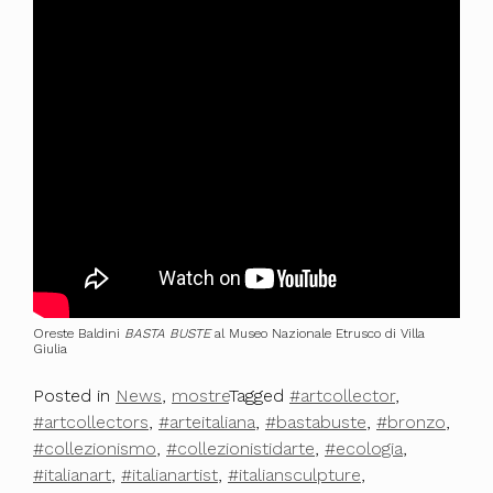
Oreste Baldini
BASTA BUSTE
al Museo Nazionale Etrusco di Villa
Giulia
Posted in
News
,
mostre
Tagged
#artcollector
,
#artcollectors
,
#arteitaliana
,
#bastabuste
,
#bronzo
,
#collezionismo
,
#collezionistidarte
,
#ecologia
,
#italianart
,
#italianartist
,
#italiansculpture
,