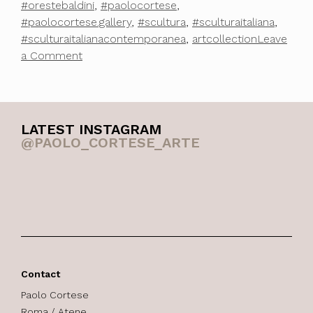
#orestebaldini
,
#paolocortese
,
#paolocortese.gallery
,
#scultura
,
#sculturaitaliana
,
#sculturaitalianacontemporanea
,
artcollection
Leave
on
a Comment
Basta
Buste
LATEST INSTAGRAM
@PAOLO_CORTESE_ARTE
Contact
Paolo Cortese
Roma / Atene