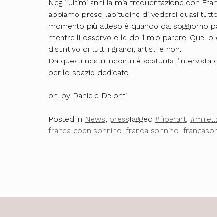
Negli ultimi anni la mia frequentazione con Franc
abbiamo preso l’abitudine di vederci quasi tutte
momento più atteso è quando dal soggiorno pas
mentre li osservo e le do il mio parere. Quello
distintivo di tutti i grandi, artisti e non.
Da questi nostri incontri è scaturita l’interv
per lo spazio dedicato.
ph. by Daniele Delonti
Posted in
News
,
press
Tagged
#fiberart
,
#mirell
franca coen sonnino
,
franca sonnino
,
francaso