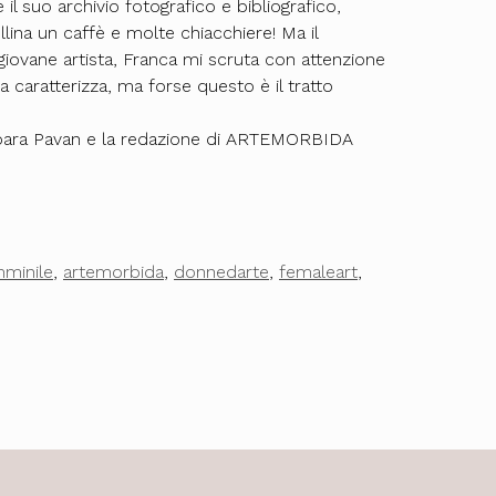
il suo archivio fotografico e bibliografico,
llina un caffè e molte chiacchiere! Ma il
ovane artista, Franca mi scruta con attenzione
 caratterizza, ma forse questo è il tratto
Barbara Pavan e la redazione di ARTEMORBIDA
mminile
,
artemorbida
,
donnedarte
,
femaleart
,