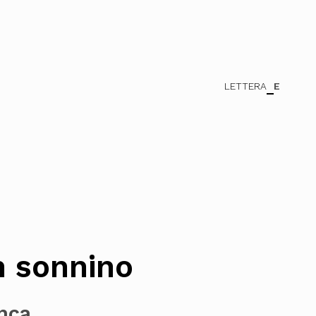
LETTERA
E
n sonnino
anca