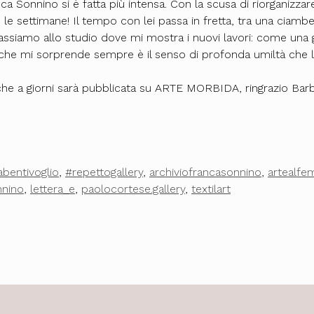
a Sonnino si è fatta più intensa. Con la scusa di riorganizzare 
 le settimane! Il tempo con lei passa in fretta, tra una ciambe
siamo allo studio dove mi mostra i nuovi lavori: come una gi
 che mi sorprende sempre è il senso di profonda umiltà che la
ista che a giorni sarà pubblicata su ARTE MORBIDA, ringrazio 
abentivoglio
,
#repettogallery
,
archiviofrancasonnino
,
artealfe
nnino
,
lettera_e
,
paolocortese.gallery
,
textilart