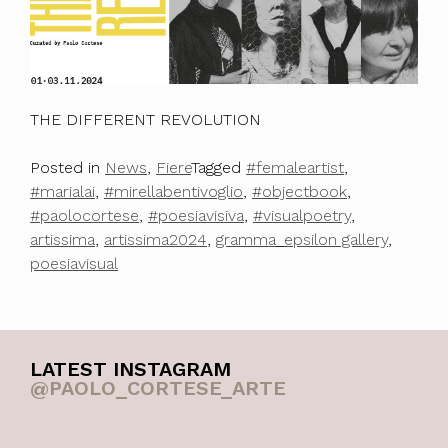
THE DIFFERENT REVOLUTION
Posted in
News
,
Fiere
Tagged
#femaleartist
,
#marialai
,
#mirellabentivoglio
,
#objectbook
,
#paolocortese
,
#poesiavisiva
,
#visualpoetry
,
artissima
,
artissima2024
,
gramma_epsilon gallery
,
poesiavisual
LATEST INSTAGRAM
@PAOLO_CORTESE_ARTE